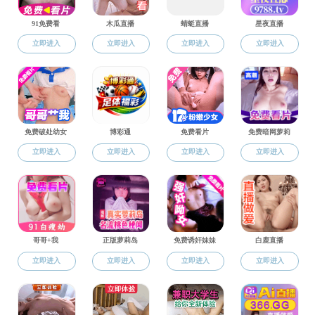
当前位置：
91热爆
>
人才培养
>
研究生教育
> 正
博士研究
日期
序号
姓名
学号
1
刘沛力
2023323030008
电
2
全昱瑾
2023323035035
电