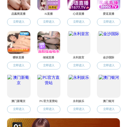
与此同时，在年会同期举办的第十二
基础中心模拟电子技术实验课程团队凭借